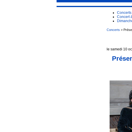
Concerts
Concert 
Dimanche
Concerts
> Présen
le samedi 10 o
Présen