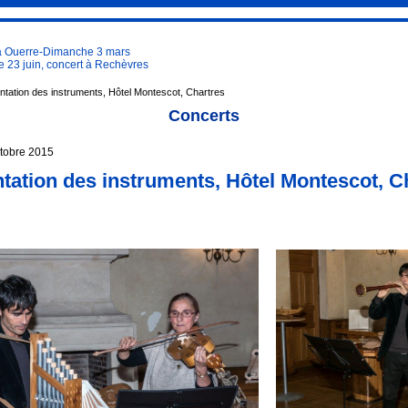
à Ouerre-Dimanche 3 mars
 23 juin, concert à Rechèvres
tation des instruments, Hôtel Montescot, Chartres
Concerts
ctobre 2015
tation des instruments, Hôtel Montescot, C