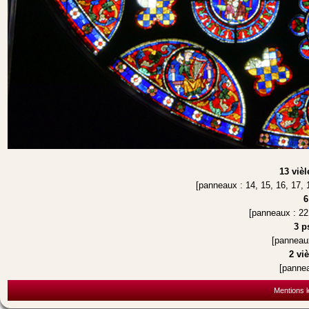
13 vièl
[panneaux : 14, 15, 16, 17, 1
6
[panneaux : 22,
3 p
[panneaux
2 vi
[pannea
Mentions l