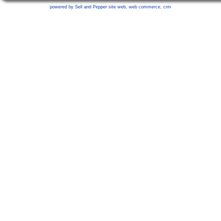
powered by Sell and Pepper
site web
,
web commerce
,
crm