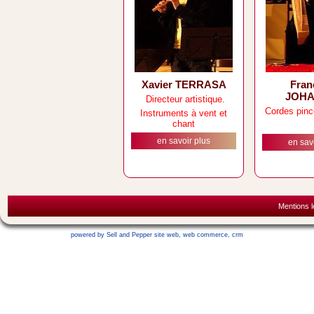
Xavier TERRASA
Fran
JOH
Directeur artistique.
Cordes pinc
Instruments à vent et
chant
en savoir plus
en sav
Mentions l
powered by Sell and Pepper
site web
,
web commerce
,
crm