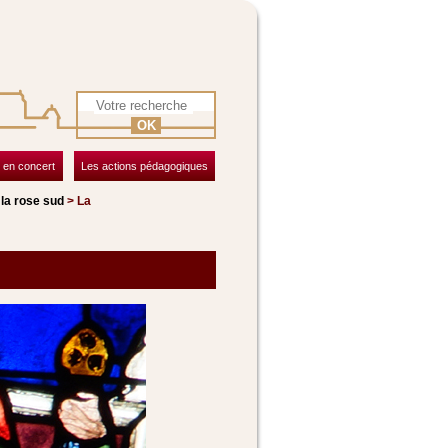
OK
 en concert
Les actions pédagogiques
 la rose sud
> La