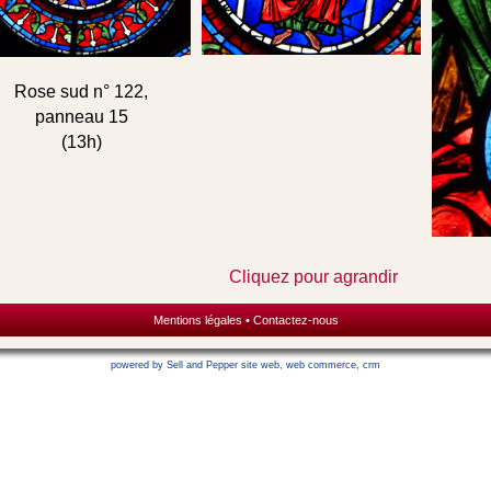
Rose sud n° 122,
panneau 15
(13h)
Cliquez pour agrandir
Mentions légales
•
Contactez-nous
powered by Sell and Pepper
site web
,
web commerce
,
crm