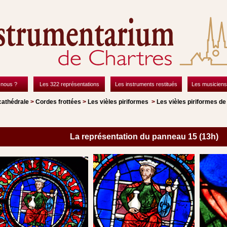
nous ?
Les 322 représentations
Les instruments restitués
Les musiciens
cathédrale
>
Cordes frottées
>
Les vièles piriformes
>
Les vièles piriformes de
La représentation du panneau 15 (13h)