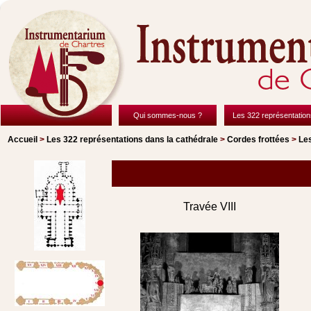
Qui sommes-nous ?
Les 322 représentation
Accueil
>
Les 322 représentations
dans la cathédrale
>
Cordes frottées
>
Les
Travée VIII