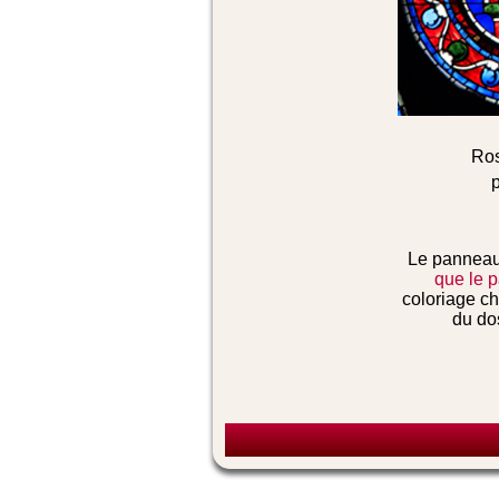
Ros
Le pannea
que le 
coloriage c
du dos