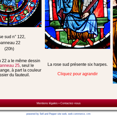
e sud n° 122,
panneau 22
(20h)
u 22
a le même dessin
La rose sud présente six harpes.
panneau 25
,
seul le
hange, à part
la couleur
Cliquez pour agrandir
sier du fauteuil.
Mentions légales
•
Contactez-nous
powered by Sell and Pepper
site web
,
web commerce
,
crm