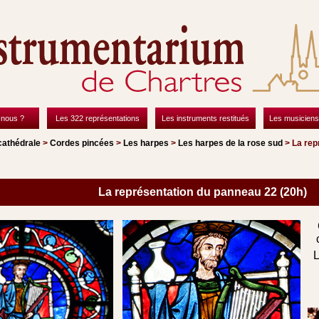
nous ?
Les 322 représentations
Les instruments restitués
Les musiciens
cathédrale
>
Cordes pincées
>
Les harpes
>
Les harpes de la rose sud
> La rep
La représentation du panneau 22 (20h)
L