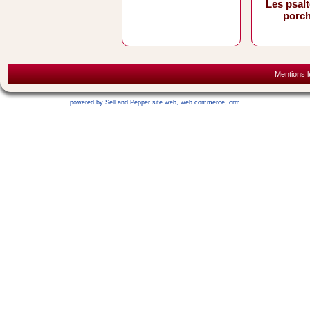
Les psal
porc
Mentions l
powered by Sell and Pepper
site web
,
web commerce
,
crm