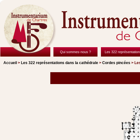
Qui sommes-nous ?
Les 322 représentation
Accueil
>
Les 322 représentations
dans la cathédrale
>
Cordes pincées
> Les