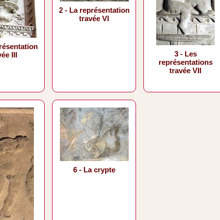
2 - La représentation
travée VI
présentation
3 - Les
ée III
représentations
travée VII
6 - La crypte