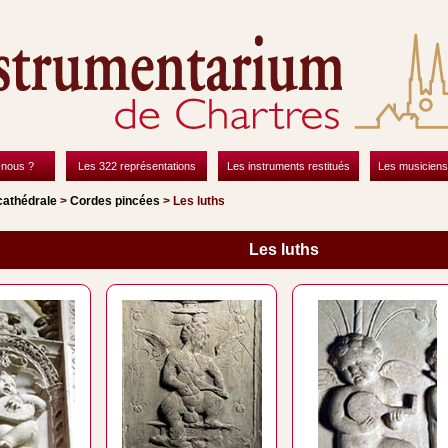
nous ?
Les 322 représentations
Les instruments restitués
Les musiciens
cathédrale
>
Cordes pincées
> Les luths
Les luths