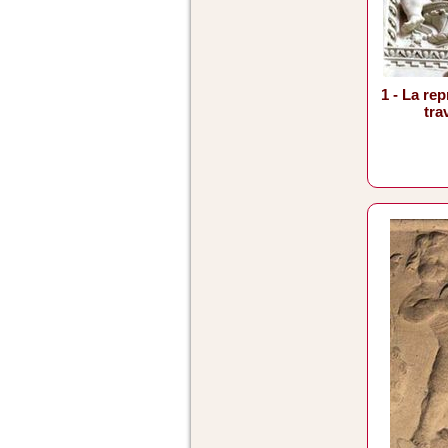
1 - La re
trav