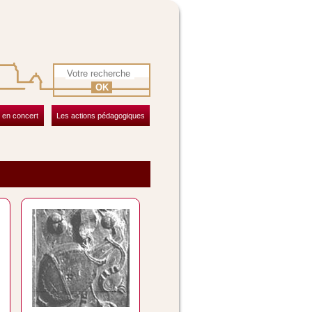
OK
 en concert
Les actions pédagogiques