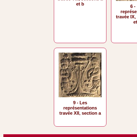
et b
6 -
représe
travée IX,
e
9 - Les
représentations
travée XII, section a