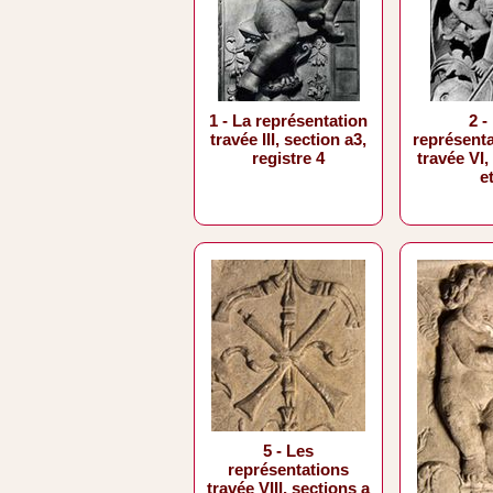
1 - La représentation
2 -
travée III, section a3,
représenta
registre 4
travée VI,
e
5 - Les
représentations
travée VIII, sections a