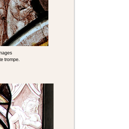
nnages
te trompe.