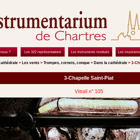
nous ?
Les 322 représentations
Les instruments restitués
Les musiciens
cathédrale
>
Les vents
>
Trompes, cornets, conque
>
Dans la cathédrale
> 3-Cha
3-Chapelle Saint-Piat
Vitrail n° 105