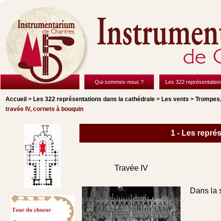
Qui sommes-nous ?
Les 322 représentation
Accueil
>
Les 322 représentations
dans la cathédrale
>
Les vents
>
Trompes,
travée IV, cornets à bouquin
1 - Les repré
Travée IV
Dans la 