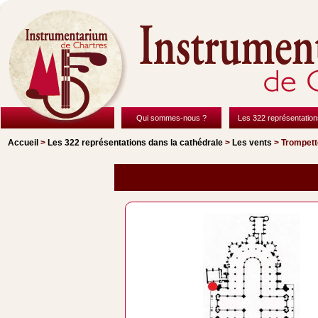
Qui sommes-nous ?
Les 322 représentation
Accueil
>
Les 322 représentations
dans la cathédrale
>
Les vents
> Trompett