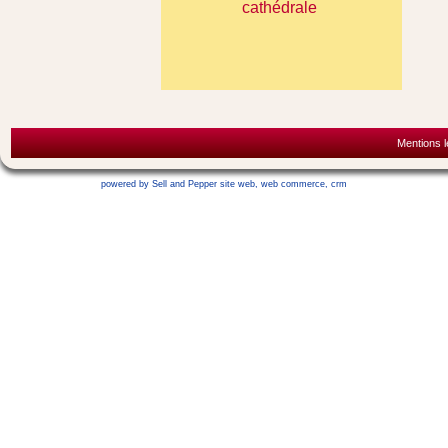
cathédrale
Mentions l
powered by Sell and Pepper
site web
,
web commerce
,
crm