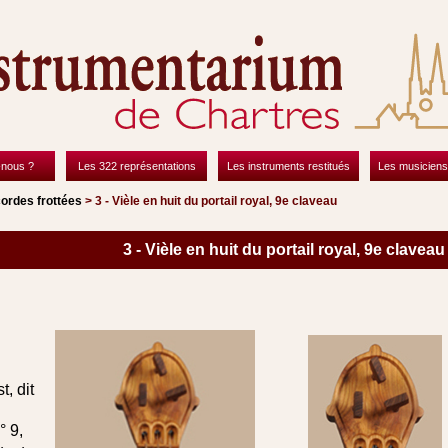
nous ?
Les 322 représentations
Les instruments restitués
Les musiciens
ordes frottées
> 3 - Vièle en huit du portail royal, 9e claveau
3 - Vièle en huit du portail royal, 9e claveau
t, dit
° 9,