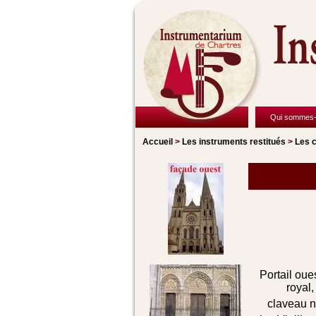
Qui sommes-
Accueil
>
Les instruments restitués
>
Les c
Portail oues
royal,
claveau n