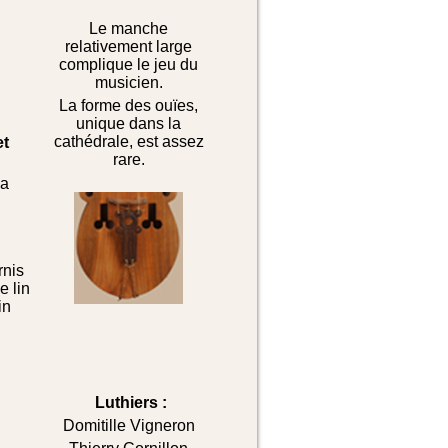
Le manche
relativement large
complique le jeu du
musicien.
La forme des ouïes,
unique dans la
cathédrale, est assez
et
rare.
la
rnis
e lin
in
Luthiers :
Domitille Vigneron