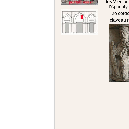
les Vieilla
l'Apocaly
2e cordo
claveau n