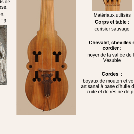
rds de
pse,
n,
Matériaux utilisés
° 9
Corps et table :
cerisier sauvage
Chevalet, chevilles 
cordier :
noyer de la vallée de 
Vésubie
Cordes :
boyaux de mouton et ve
artisanal à base d'huile d
cuite et de résine de p