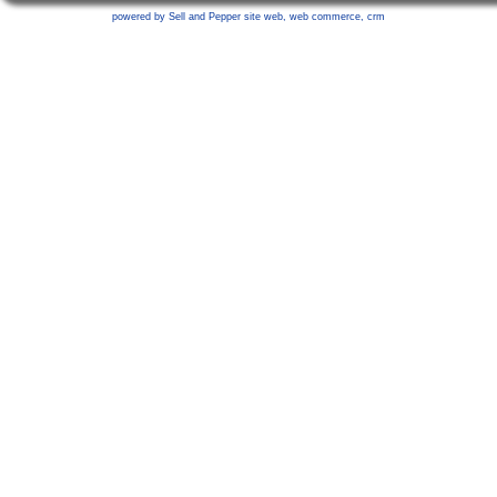
powered by Sell and Pepper
site web
,
web commerce
,
crm