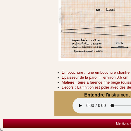
Embouchure : une embouchure chanfreiné
Epaisseur de la paroi = environ 0,6 cm
Matière : terre à faïence fine beige (cui
Décors : La finition est polie avec des d
Entendre
l'instrument
Mentions l