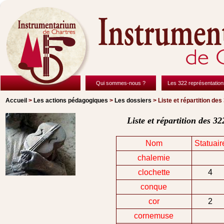
Qui sommes-nous ?
Les 322 représentation
Accueil
>
Les actions pédagogiques
>
Les dossiers
> Liste et répartition de
Liste et répartition des 3
Nom
Statuair
chalemie
clochette
4
conque
cor
2
cornemuse