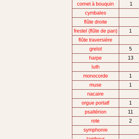
cornet à bouquin
1
cymbales
flûte droite
frestel (flûte de pan)
1
flûte traversière
grelot
5
harpe
13
luth
monocorde
1
muse
1
nacaire
orgue portatf
1
psaltérion
11
rote
2
symphonie
tambour