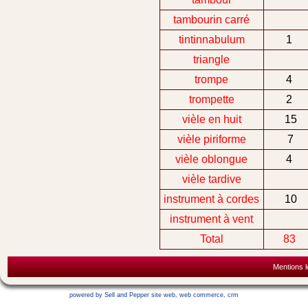
tambourin carré
tintinnabulum
1
triangle
trompe
4
trompette
2
vièle en huit
15
vièle piriforme
7
vièle oblongue
4
vièle tardive
instrument à cordes
10
instrument à vent
Total
83
Mentions l
powered by Sell and Pepper
site web
,
web commerce
,
crm