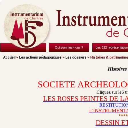
Qui sommes-nous ?
Les 322 représentation
Accueil
>
Les actions pédagogiques
>
Les dossiers
> Histoires & patrimoine
Histoires
SOCIETE ARCHEOLOG
Cliquez sur leS tit
LES ROSES PEINTES DE 
RESTITUTIO
L'INSTRUMENT
*****
DESSIN E