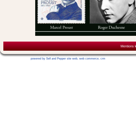
Mentions l
powered by Sell and Pepper
site web
,
web commerce
,
crm