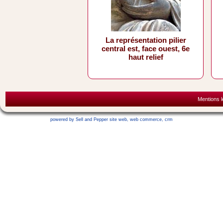
La représentation pilier
central est, face ouest, 6e
haut relief
Mentions l
powered by Sell and Pepper
site web
,
web commerce
,
crm