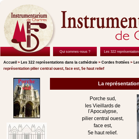
Qui sommes-nous ?
Les 322 représentation
Accueil
>
Les 322 représentations
dans la cathédrale
>
Cordes frottées
>
Les
représentation pilier central ouest, face est, 5e haut relief
La représentation 
Porche sud,
les Vieillards de
l'Apocalypse,
pilier central ouest,
face est,
5e haut relief.