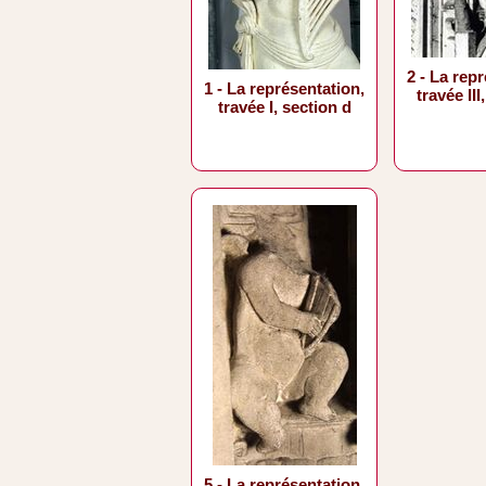
2 - La rep
1 - La représentation,
travée III
travée I, section d
5 - La représentation,