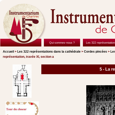
Qui sommes-nous ?
Les 322 représentation
Accueil
>
Les 322 représentations
dans la cathédrale
>
Cordes pincées
>
Le
représentation, travée XI, section a
5 - La r