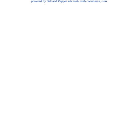
powered by Sell and Pepper
site web
,
web commerce
,
crm